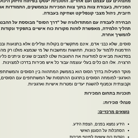
מתנהלים עם עצמם ועם אחרים. התוכניות יעסקו בפיתוח וחיזוק היכול
המכירות, בעבודת צוות בתוך צוות המכירות ובממשקים, התמודדות אפ
חיובית, ניהול מצבי קונפליקט ושחיקה בעבודה.
הבחירה לעבודה עם המתודולוגיה של "דרך הסוס" מבוססת על ההבנ
תהליך הלמידה, מאפשרת לזהות מקורות כוח אישיים בתפקיד ונקודות ל
להמשיך אחרת.
סוסים, שלא כבני אדם, אינם מתקשרים בקולות וצלילים אלא בתנועות ובנ
הזדמנות ללמוד על כוונות, תחושות ומחשבות של מי שנמצא מולנו רק מהיצ
בסדנאות מביאים למודעות את התגובות שלנו למצבים שונים וניתנים כלים
הרצויה. אלו הם כלים בעלי עוצמה עבור כל איש מכירות בדרכו למצוינות.
מוקד הפעילות בדרך הסוס הוא בממשק המתהווה בין הסוסים והמשתתפים 
הארגוני למומחה הסוסים בתרגום ההתנסות של המשתתפים עם הסוסים,
וקבוצתית וכמנוף להשגת יעדים ומטרות אישיות וארגוניות.
תוכניות בתחום המכירות
מנהלי מכירות:
נושאים מרכזיים:
הידע נמצא בפנים, הצפת הידע.
הסתכלות על הסגנון האישי
נקודות כוח אישיות למינוף מכירות.