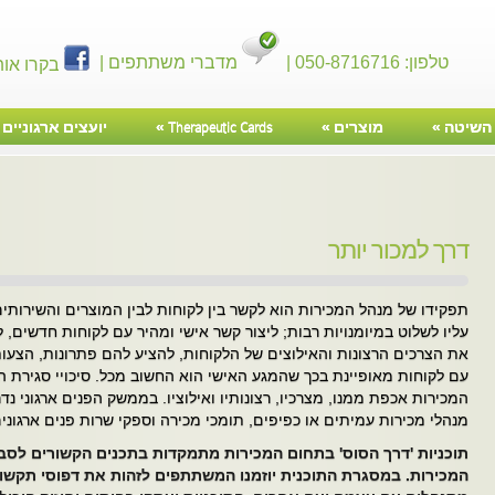
טלפון: 050-8716716 |
מדברי משתתפים |
בקרו אות
השיטה
»
מוצרים
»
Therapeutic Cards
»
יועצים ארגוניים
»
דרך למכור יותר
תפקידו של מנהל המכירות הוא לקשר בין לקוחות לבין המוצרים והשירותי
עליו לשלוט במיומנויות רבות; ליצור קשר אישי ומהיר עם לקוחות חדשים, 
את הצרכים הרצונות והאילוצים של הלקוחות, להציע להם פתרונות, הצעות
עם לקוחות מאופיינת בכך שהמגע האישי הוא החשוב מכל. סיכויי סגירת
המכירות אכפת ממנו, מצרכיו, רצונותיו ואילוציו. בממשק הפנים ארגוני נד
מנהלי מכירות עמיתים או כפיפים, תומכי מכירה וספקי שרות פנים ארגוני
תוכניות 'דרך הסוס' בתחום המכירות מתמקדות בתכנים הקשורים לסבי
המכירות. במסגרת התוכנית יוזמנו המשתתפים לזהות את דפוסי תקשור