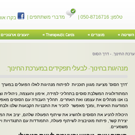
טלפון: 050-8716716 |
מדברי משתתפים |
בקרו אות
השיטה
»
מוצרים
»
Therapeutic Cards
»
יועצים ארגוניים
»
רכת החינוך. - דרך הסוס
מנהיגות בחינוך- לבעלי תפקידים במערכת החינוך.
'דרך הסוס' מציעה מגוון תוכניות לפיתוח מנהיגות לאלו הפועלים במערך ה
המתודולוגיה המשלבת סוסים בתהליכי למידה, אימון והעצמה, ניהולית ו
בו אנו מנהלים את עצמנו ואת האחרים. תהליך העבודה עם הסוסים מאפש
המודעות האישית ,ומכך מאפשר להכיר את התבניות הקבועות שלנו ולבחור
היכולת להניע את הסוסים ולהשיג את שיתוף הפעולה שלהם, יציב את המ
יצירת קשר, פיתוח מוטיבציה לשיתוף פעולה, התמודדות עם התנגדויות וי
משמעיים.