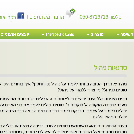
טלפון: 050-8716716 |
מדברי משתתפים |
בקרו אות
השיטה
»
מוצרים
»
Therapeutic Cards
»
יועצים ארגוניים
»
סדנאות ניהול
מה היא הדרך הטובה ביותר ללמוד על ניהול נכון ותקין? איך בוחרים היכן ל
סוסים לניהול? מי צריך ללמוד על ניהול?
רבים מאיתנו כלל אינם יודעים כי לאותה חיה אצילית יש תכונות מדהימות 
מעבר לרכיבה מנקודה א' לנקודה ב'. סוסים יכולים ללמד את בני האדם 
יכולים ללמוד על עצמם. טכניקת לימוד דרך הסוסים הביאה כבר הרבה מאו
יכולת הניהול שלהם.
בעבר הרחוק היה נהוג להשתמש בסוסים לצורכי רכיבה עצמית או ככלי עבו
תכונות נוספות אצל הסוסים אשר יכולות להועיל לבני האדם, מסתבר כי ל