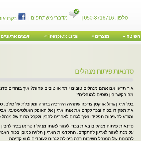
טלפון: 050-8716716 |
מדברי משתתפים |
בקרו אות
השיטה
»
מוצרים
»
Therapeutic Cards
»
יועצים ארגוניים
»
סדנאות פיתוח מנהלים
איך תדעו אם אתם מנהלים טובים יותר או טובים פחות? איך בוחרים סדנ
מה הקשר בין סוסים למנהלים?
בכל ארגון גדול או קטן צריכה שתהיה היררכיה ברורה ומקובלת על כולם. ס
את תפקידו בכוח ובכך לקדם את אותו ארגון אל האופק האולטימטיבי. אב
ומודע לחשיבות תפקידו ואיך לגרום לאחרים להבין ולקבל מרות של מנהל כ
סדנאות פיתוח מנהלים באות בכדי לעזור לאותו מנהל זוטר או בכיר להבין 
על מנת לעזור לארגון להתקדם. התקדמות הארגון תלויה כמובן בכוח האנו
לתכונות של המנהל חשיבות רבה ביכולת לגרום לעובדים לנוע קדימה.