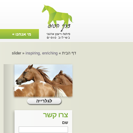
מי אנחנו
»
צרו קשר
דף הבית
»
inspiring, enriching
»
slider
לגלרייה
צרו קשר
שם